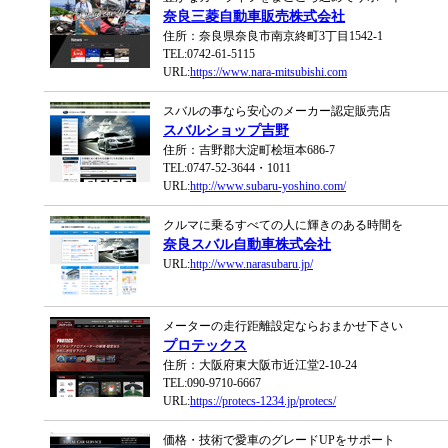
奈良三菱自動車販売株式会社
住所：奈良県奈良市南京終町3丁目1542-1
TEL:0742-61-5115
URL:
https://www.nara-mitsubishi.com
スバルの事なら安心のメーカー認定販売店
スバルショップ吉野
住所：吉野郡大淀町桧垣本686-7
TEL:0747-52-3644・1011
URL:
http://www.subaru-yoshino.com/
クルマに乗るすべての人に輝きのある時間を
奈良スバル自動車株式会社
URL:
http://www.narasubaru.jp/
メーターの走行距離設定ならおまかせ下さい
プロテックス
住所：大阪府東大阪市近江堂2-10-24
TEL:090-9710-6667
URL:
https://protecs-1234.jp/protecs/
価格・技術で愛車のグレードUPをサポート