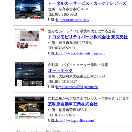
トータルカーサービス・カーケアレアーズ
住所：奈良市古市町31-38
TEL:080-9160-6363
URL:
http://carcare-rares.com/
豊かなカーライフと環境を大切にする企業
トヨタモビリティパーツ株式会社 奈良支社
住所：奈良市九条町257番地
TEL:0742-62-2131
URL:
https://www.toyota-parts-nara.com/
自動車、バイクのメーター修理・設定
オートテック
住所：大阪府東大阪市近江堂2-10-24
TEL:080-5316-5757
URL:
https://autotec-0201.jp/autotec/
自動二輪から大型車までレッカー作業引きうけます
五味原自動車工業株式会社
住所：桜井市萱森1453-1
TEL:0745-57-3456
URL:
https://www.gomihara.com/