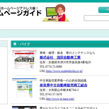
車・バイク
車検・修理・板金 車のメンテナンスなら
株式会社 浅田自動車工業
住所：京都府木津川市市坂高座4番地20
TEL:0774-72-0680
URL:
https://www.asadajidosha.co.jp/
中古車販売業界唯一の公的全国組織
奈良県中古自動車販売商工組合
住所：大和郡山市椎木町764-3
TEL:0743-57-5678
URL:
http://www.ju-nara.com/
豊かなカーライフをまごころ込めてサポート