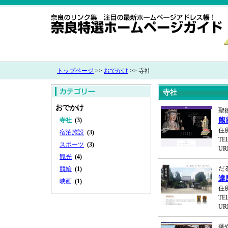
トップページ
>>
おでかけ
>> 寺社
寺社
おでかけ
聖
寺社
(3)
熊
住
宿泊施設
(3)
TEL
スポーツ
(3)
UR
観光
(4)
だ
競輪
(1)
達
映画
(1)
住
TEL
UR
華