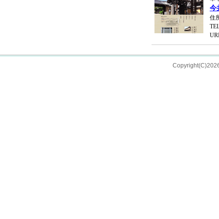
今
住所
TEL
UR
Copyright(C)202