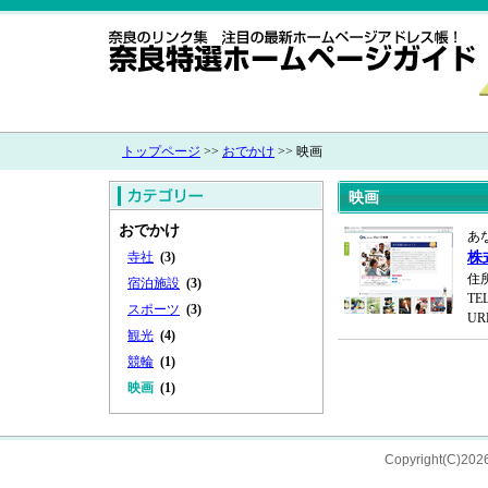
トップページ
>>
おでかけ
>> 映画
映画
おでかけ
あ
寺社
(3)
株
住所
宿泊施設
(3)
TEL
スポーツ
(3)
UR
観光
(4)
競輪
(1)
映画
(1)
Copyright(C)202