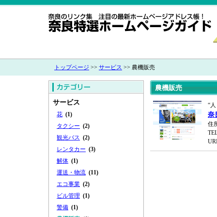
トップページ
>>
サービス
>> 農機販売
農機販売
サービス
“
花
(1)
奈
住
タクシー
(2)
TEL
観光バス
(2)
UR
レンタカー
(3)
解体
(1)
運送・物流
(11)
エコ事業
(2)
ビル管理
(1)
警備
(1)