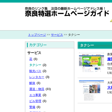
トップページ
>>
サービス
>> タクシー
タクシー
サービス
創
花
(1)
服
住
タクシー
(2)
TEL
観光バス
(2)
UR
レンタカー
(3)
大
解体
(1)
大
運送・物流
(11)
UR
エコ事業
(2)
ビル管理
(1)
警備
(1)