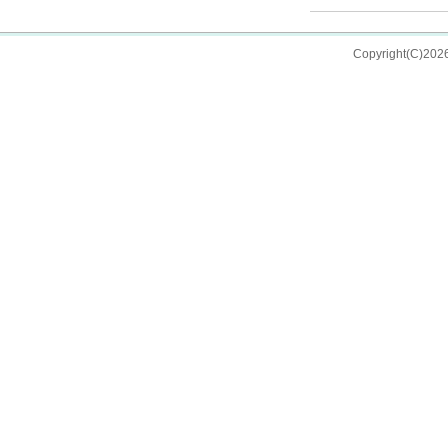
Copyright(C)202