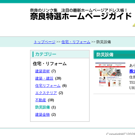
トップページ
>>
住宅・リフォーム
>> 防災設備
防災設備
住宅・リフォーム
あ
建築資材
(7)
株
住所
建築・建設
(20)
TEL
住宅リフォーム
(6)
UR
エクステリア
(2)
不動産
(10)
防災設備
(1)
建築金物
(2)
Copyright(C)202