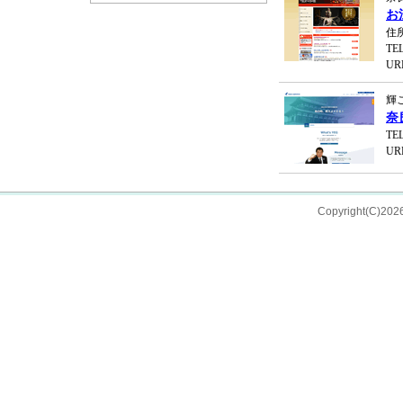
お
住
TEL
UR
輝
奈
TEL
UR
Copyright(C)202