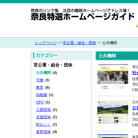
トップページ
>>
官公署・組合・団体
>> 公共機関
公共機関
官公署・組合・団体
安
公共機関
(4)
社
住
労働
(1)
TEL
教育
(6)
UR
幼稚園
(1)
心
NPO
(1)
公
工業団地
(1)
住
支援団体
(1)
TEL
村おこし
(1)
UR
業界団体
(4)
奈