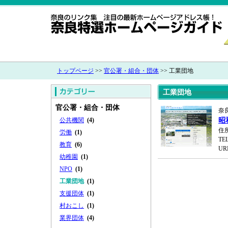
トップページ
>>
官公署・組合・団体
>> 工業団地
工業団地
官公署・組合・団体
奈
公共機関
(4)
昭
住
労働
(1)
TEL
教育
(6)
UR
幼稚園
(1)
NPO
(1)
工業団地
(1)
支援団体
(1)
村おこし
(1)
業界団体
(4)