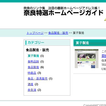
トップページ
>>
食品製造・販売
>> 菓子製造
菓子製造
食品製造・販売
こ
菓子製造
(1)
日
住
食料品卸
(1)
TEL
食品製造
(6)
UR
特産品
(3)
食品・器具販売
(1)
酒造
(2)
奈良漬
(2)
Copyright(C)202