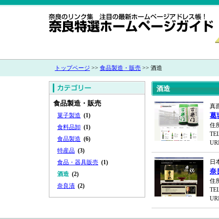
トップページ
>>
食品製造・販売
>> 酒造
酒造
食品製造・販売
真
菓子製造
(1)
葛
住
食料品卸
(1)
TEL
食品製造
(6)
UR
特産品
(3)
日
食品・器具販売
(1)
奈
酒造
(2)
住
奈良漬
(2)
TEL
UR