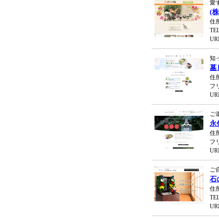
愛
(
住
TEL
UR
知
墓
住
フリ
UR
ご
永
住
フリ
UR
ご
石
住
TEL
UR