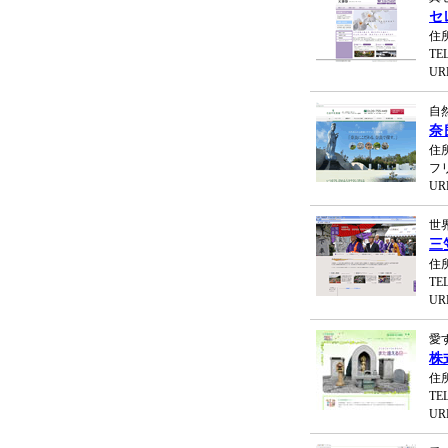
セ
住
TEL
UR
自
奈
住
フリ
UR
世
三
住
TEL
UR
愛
株
住
TEL
UR