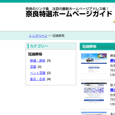
トップページ
>> 冠婚葬祭
冠婚葬祭
冠婚葬祭
葬
葬儀・葬祭
(3)
葬
住
霊園
(2)
TEL
ペット霊園
(2)
UR
墓石・石材
(4)
故
株
住
TEL
UR
真