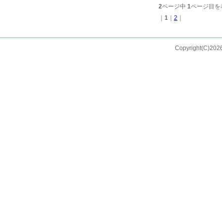
2
ページ中
1
ページ目を
｜
1
｜
2
｜
Copyright(C)202