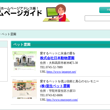
> ペット霊園
ペット霊園
愛するペットに永遠の愛を
株式会社日本動物霊園
住所：大和高田市材木町5-38
TEL:0745-52-7889
URL:
https://www.japanpet.net/
愛するペットを偲ぶ信頼と真心のセレモニー
(株)室生ペット霊園
住所：宇陀市室生区小原53
TEL:0743-82-6606
URL:
http://www.muroupet.com/