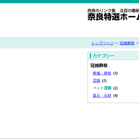
トップページ
>>
冠婚葬祭
>
冠婚葬祭
葬儀・葬祭
(3)
霊園
(2)
ペット霊園
(2)
墓石・石材
(4)