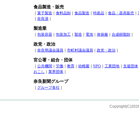
食品製造・販売
｜
菓子製造
｜
食料品卸
｜
食品製造
｜
特産品
｜
食品・器具販売
｜
｜
奈良漬
｜
製造業
｜
包装容器
｜
包装加工
｜
製造
｜
電池
｜
体操服
｜
合成樹脂卸
｜
政党・政治
｜
奈良県議会議員
｜
市町村議会議員
｜
政党・政治
｜
官公署・組合・団体
｜
公共機関
｜
労働
｜
教育
｜
幼稚園
｜
NPO
｜
工業団地
｜
支援団体
おこし
｜
業界団体
｜
奈良新聞グループ
｜
グループ各社
｜
Copyright(C)202