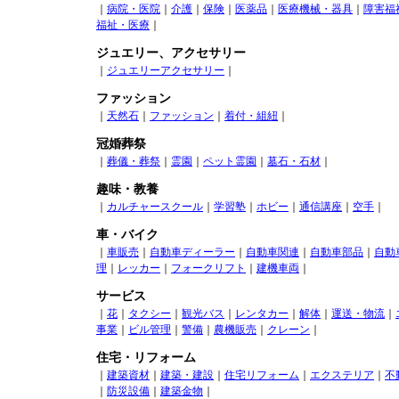
｜
病院・医院
｜
介護
｜
保険
｜
医薬品
｜
医療機械・器具
｜
障害福
福祉・医療
｜
ジュエリー、アクセサリー
｜
ジュエリーアクセサリー
｜
ファッション
｜
天然石
｜
ファッション
｜
着付・組紐
｜
冠婚葬祭
｜
葬儀・葬祭
｜
霊園
｜
ペット霊園
｜
墓石・石材
｜
趣味・教養
｜
カルチャースクール
｜
学習塾
｜
ホビー
｜
通信講座
｜
空手
｜
車・バイク
｜
車販売
｜
自動車ディーラー
｜
自動車関連
｜
自動車部品
｜
自動
理
｜
レッカー
｜
フォークリフト
｜
建機車両
｜
サービス
｜
花
｜
タクシー
｜
観光バス
｜
レンタカー
｜
解体
｜
運送・物流
｜
事業
｜
ビル管理
｜
警備
｜
農機販売
｜
クレーン
｜
住宅・リフォーム
｜
建築資材
｜
建築・建設
｜
住宅リフォーム
｜
エクステリア
｜
不
｜
防災設備
｜
建築金物
｜